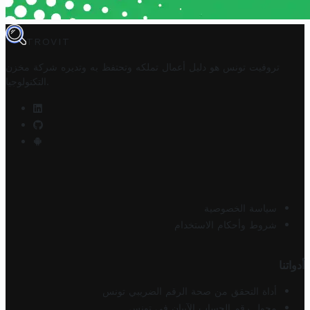
TROVIT
تروفيت تونس هو دليل أعمال تملكه وتحتفظ به وتديره
شركة مخزن
.
التكنولوجيا
سياسة الخصوصية
شروط وأحكام الاستخدام
أدواتنا
أداة التحقق من صحة الرقم الضريبي تونس
محول رقم الحساب الآيبان في تونس