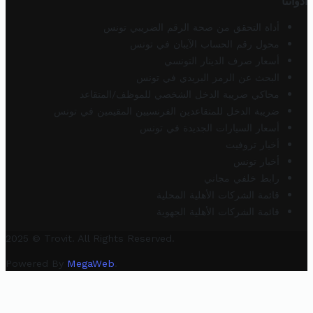
أدواتنا
أداة التحقق من صحة الرقم الضريبي تونس
محول رقم الحساب الآيبان في تونس
أسعار صرف الدينار التونسي
البحث عن الرمز البريدي في تونس
محاكي ضريبة الدخل الشخصي للموظف/المتقاعد
ضريبة الدخل للمتقاعدين الفرنسيين المقيمين في تونس
أسعار السيارات الجديدة في تونس
أخبار تروفيت
أخبار تونس
رابط خلفي مجاني
قائمة الشركات الأهلية المحلية
قائمة الشركات الأهلية الجهوية
2025 © Trovit. All Rights Reserved.
Powered By
MegaWeb
.