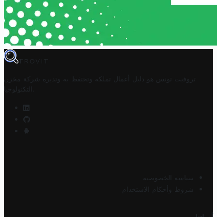
TROVIT
تروفيت تونس هو دليل أعمال تملكه وتحتفظ به وتديره
شركة مخزن
.
التكنولوجيا
سياسة الخصوصية
شروط وأحكام الاستخدام