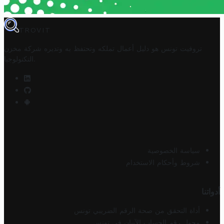
TROVIT
تروفيت تونس هو دليل أعمال تملكه وتحتفظ به وتديره
شركة مخزن
.
التكنولوجيا
سياسة الخصوصية
شروط وأحكام الاستخدام
أدواتنا
أداة التحقق من صحة الرقم الضريبي تونس
محول رقم الحساب الآيبان في تونس