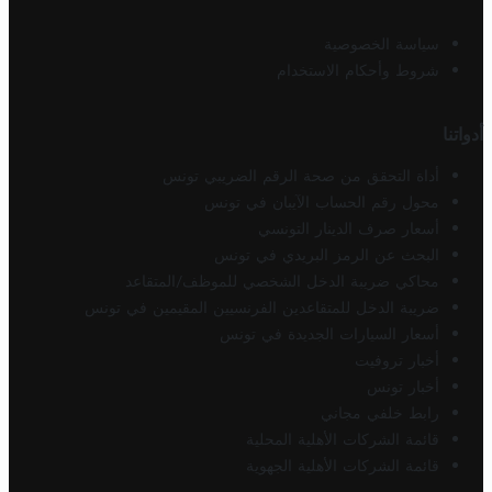
سياسة الخصوصية
شروط وأحكام الاستخدام
أدواتنا
أداة التحقق من صحة الرقم الضريبي تونس
محول رقم الحساب الآيبان في تونس
أسعار صرف الدينار التونسي
البحث عن الرمز البريدي في تونس
محاكي ضريبة الدخل الشخصي للموظف/المتقاعد
ضريبة الدخل للمتقاعدين الفرنسيين المقيمين في تونس
أسعار السيارات الجديدة في تونس
أخبار تروفيت
أخبار تونس
رابط خلفي مجاني
قائمة الشركات الأهلية المحلية
قائمة الشركات الأهلية الجهوية