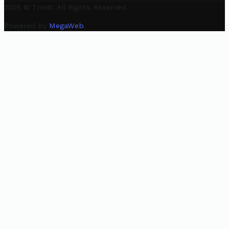
2025 © Trovit. All Rights Reserved.
Powered By
MegaWeb
.