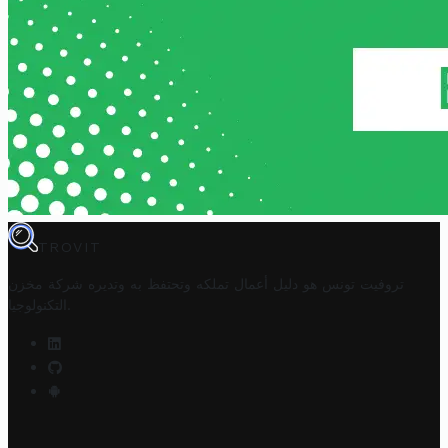
TROVIT
تروفيت تونس هو دليل أعمال تملكه وتحتفظ به وتديره
شركة مخزن
.
التكنولوجيا