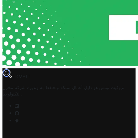
TROVIT
تروفيت تونس هو دليل أعمال تملكه وتحتفظ به وتديره
شركة مخزن
.
التكنولوجيا