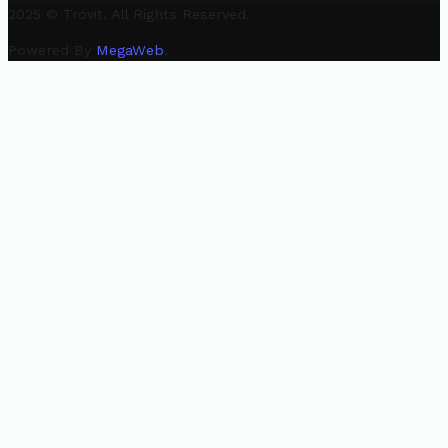
2025 © Trovit. All Rights Reserved.
Powered By
MegaWeb
.