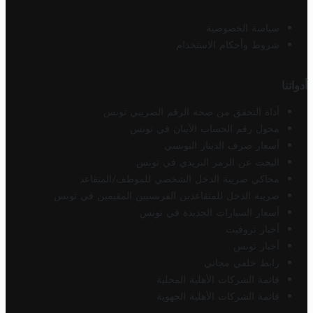
سياسة الخصوصية
شروط وأحكام الاستخدام
أدواتنا
أداة التحقق من صحة الرقم الضريبي تونس
محول رقم الحساب الآيبان في تونس
أسعار صرف الدينار التونسي
البحث عن الرمز البريدي في تونس
محاكي ضريبة الدخل الشخصي للموظف/المتقاعد
ضريبة الدخل للمتقاعدين الفرنسيين المقيمين في تونس
أسعار السيارات الجديدة في تونس
أخبار تروفيت
أخبار تونس
رابط خلفي مجاني
قائمة الشركات الأهلية المحلية
قائمة الشركات الأهلية الجهوية