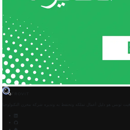
TROVIT
فيت تونس هو دليل أعمال تملكه وتحتفظ به وتديره
شركة مخزن التكنولوجيا