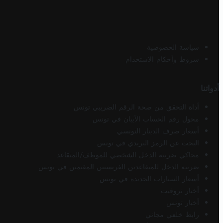
سياسة الخصوصية
شروط وأحكام الاستخدام
أدواتنا
أداة التحقق من صحة الرقم الضريبي تونس
محول رقم الحساب الآيبان في تونس
أسعار صرف الدينار التونسي
البحث عن الرمز البريدي في تونس
محاكي ضريبة الدخل الشخصي للموظف/المتقاعد
ضريبة الدخل للمتقاعدين الفرنسيين المقيمين في تونس
أسعار السيارات الجديدة في تونس
أخبار تروفيت
أخبار تونس
رابط خلفي مجاني