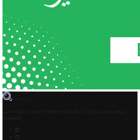
TROVIT
تروفيت تونس هو دليل أعمال تملكه وتحتفظ به وتديره
شركة مخزن
.
التكنولوجيا