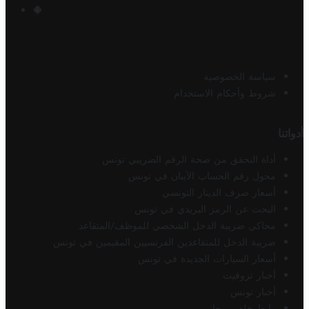
سياسة الخصوصية
شروط وأحكام الاستخدام
أدواتنا
أداة التحقق من صحة الرقم الضريبي تونس
محول رقم الحساب الآيبان في تونس
أسعار صرف الدينار التونسي
البحث عن الرمز البريدي في تونس
محاكي ضريبة الدخل الشخصي للموظف/المتقاعد
ضريبة الدخل للمتقاعدين الفرنسيين المقيمين في تونس
أسعار السيارات الجديدة في تونس
أخبار تروفيت
أخبار تونس
رابط خلفي مجاني