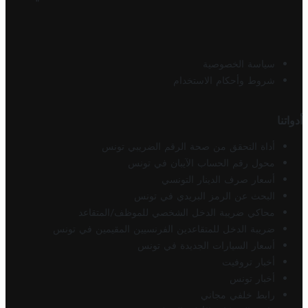
سياسة الخصوصية
شروط وأحكام الاستخدام
أدواتنا
أداة التحقق من صحة الرقم الضريبي تونس
محول رقم الحساب الآيبان في تونس
أسعار صرف الدينار التونسي
البحث عن الرمز البريدي في تونس
محاكي ضريبة الدخل الشخصي للموظف/المتقاعد
ضريبة الدخل للمتقاعدين الفرنسيين المقيمين في تونس
أسعار السيارات الجديدة في تونس
أخبار تروفيت
أخبار تونس
رابط خلفي مجاني