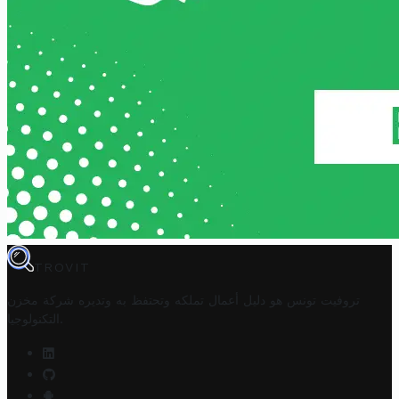
TROVIT
تروفيت تونس هو دليل أعمال تملكه وتحتفظ به وتديره
شركة مخزن
.
التكنولوجيا