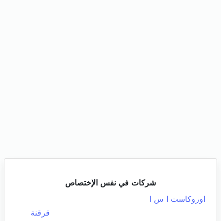
شركات في نفس الإختصاص
اوروكاست ا س ا
قرقنة