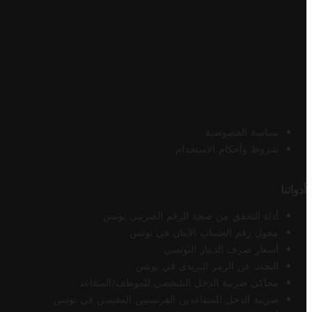
سياسة الخصوصية
شروط وأحكام الاستخدام
أدواتنا
أداة التحقق من صحة الرقم الضريبي تونس
محول رقم الحساب الآيبان في تونس
أسعار صرف الدينار التونسي
البحث عن الرمز البريدي في تونس
محاكي ضريبة الدخل الشخصي للموظف/المتقاعد
ضريبة الدخل للمتقاعدين الفرنسيين المقيمين في تونس