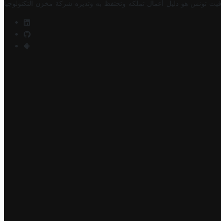
فيت تونس هو دليل أعمال تملكه وتحتفظ به وتديره
شركة مخزن التكنولوجيا