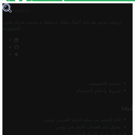
TROVIT
تروفيت تونس هو دليل أعمال تملكه وتحتفظ به وتديره
شركة مخزن
.
التكنولوجيا
سياسة الخصوصية
شروط وأحكام الاستخدام
أدواتنا
أداة التحقق من صحة الرقم الضريبي تونس
محول رقم الحساب الآيبان في تونس
أسعار صرف الدينار التونسي