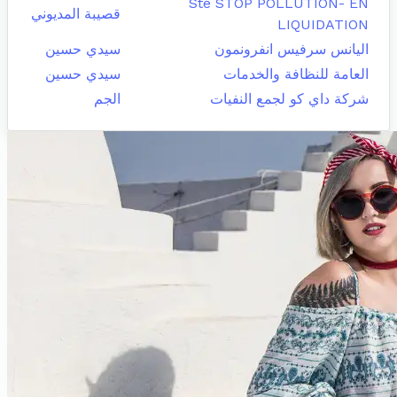
Sté STOP POLLUTION- EN
قصيبة المديوني
LIQUIDATION
اليانس سرفيس انفرونمون
سيدي حسين
العامة للنظافة والخدمات
سيدي حسين
شركة داي كو لجمع النفيات
الجم