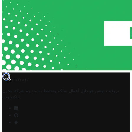
TROVIT
تروفيت تونس هو دليل أعمال تملكه وتحتفظ به وتديره
شركة مخزن
.
التكنولوجيا