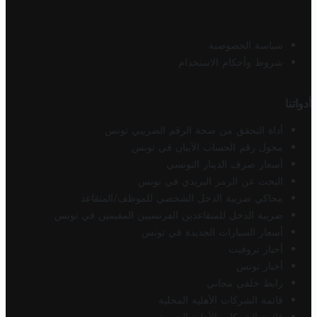
سياسة الخصوصية
شروط وأحكام الاستخدام
أدواتنا
أداة التحقق من صحة الرقم الضريبي تونس
محول رقم الحساب الآيبان في تونس
أسعار صرف الدينار التونسي
البحث عن الرمز البريدي في تونس
محاكي ضريبة الدخل الشخصي للموظف/المتقاعد
ضريبة الدخل للمتقاعدين الفرنسيين المقيمين في تونس
أسعار السيارات الجديدة في تونس
أخبار تروفيت
أخبار تونس
رابط خلفي مجاني
قائمة الشركات الأهلية المحلية