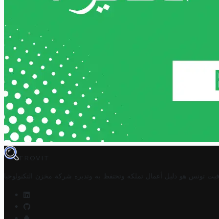
TROVIT
فيت تونس هو دليل أعمال تملكه وتحتفظ به وتديره
شركة مخزن التكنولوجيا