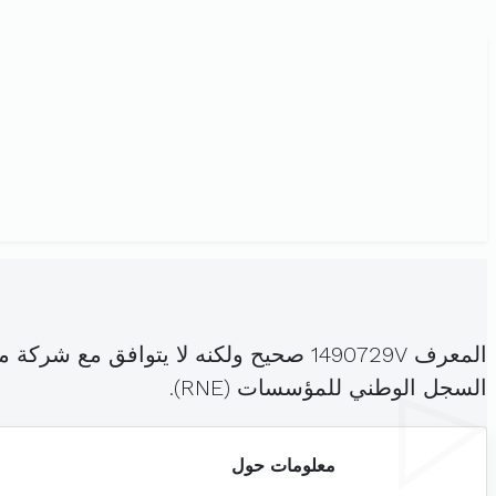
المعرف 1490729V صحيح ولكنه لا يتوا
السجل الوطني للمؤسسات (RNE).
معلومات حول