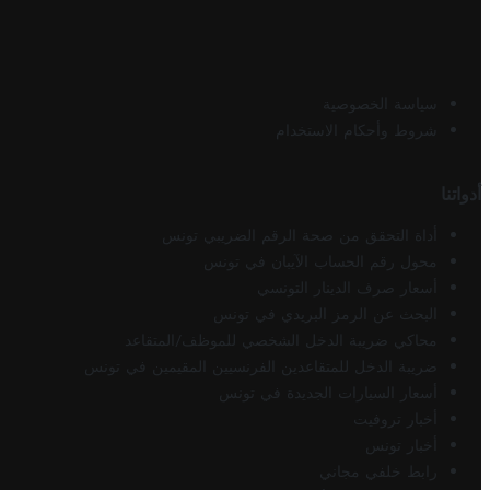
سياسة الخصوصية
شروط وأحكام الاستخدام
أدواتنا
أداة التحقق من صحة الرقم الضريبي تونس
محول رقم الحساب الآيبان في تونس
أسعار صرف الدينار التونسي
البحث عن الرمز البريدي في تونس
محاكي ضريبة الدخل الشخصي للموظف/المتقاعد
ضريبة الدخل للمتقاعدين الفرنسيين المقيمين في تونس
أسعار السيارات الجديدة في تونس
أخبار تروفيت
أخبار تونس
رابط خلفي مجاني