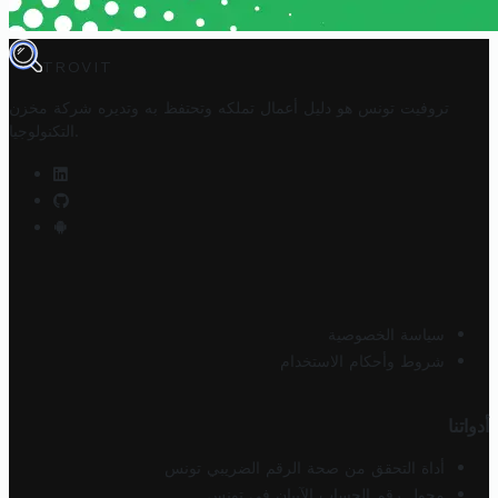
TROVIT
تروفيت تونس هو دليل أعمال تملكه وتحتفظ به وتديره
شركة مخزن
.
التكنولوجيا
سياسة الخصوصية
شروط وأحكام الاستخدام
أدواتنا
أداة التحقق من صحة الرقم الضريبي تونس
محول رقم الحساب الآيبان في تونس