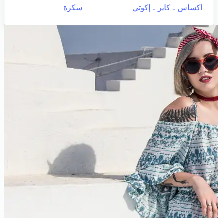
اكساس ـ كاير ـ إكوتي
سكرة