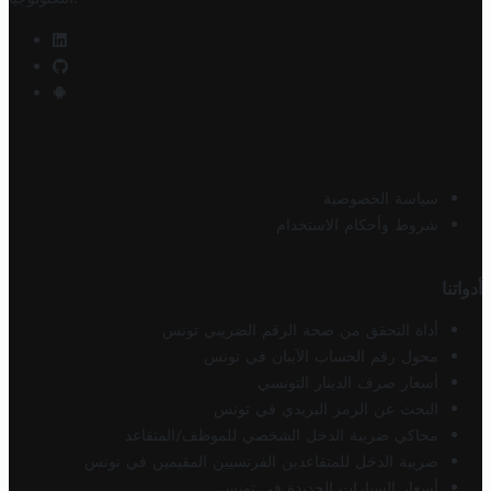
سياسة الخصوصية
شروط وأحكام الاستخدام
أدواتنا
أداة التحقق من صحة الرقم الضريبي تونس
محول رقم الحساب الآيبان في تونس
أسعار صرف الدينار التونسي
البحث عن الرمز البريدي في تونس
محاكي ضريبة الدخل الشخصي للموظف/المتقاعد
ضريبة الدخل للمتقاعدين الفرنسيين المقيمين في تونس
أسعار السيارات الجديدة في تونس