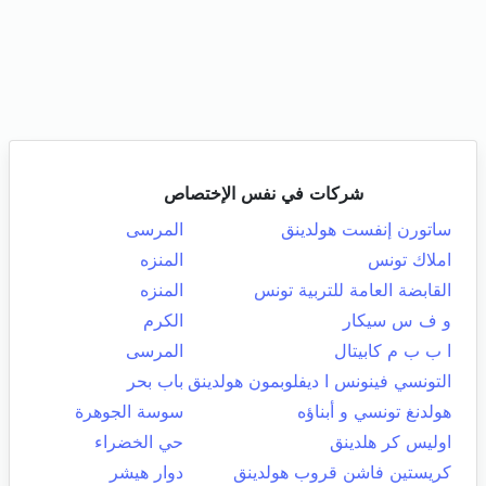
شركات في نفس الإختصاص
ساتورن إنفست هولدينق
المرسى
املاك تونس
المنزه
القابضة العامة للتربية تونس
المنزه
و ف س سيكار
الكرم
ا ب ب م كابيتال
المرسى
التونسي فينونس ا ديفلوبمون هولدينق
باب بحر
هولدنغ تونسي و أبناؤه
سوسة الجوهرة
اوليس كر هلدينق
حي الخضراء
كريستين فاشن قروب هولدينق
دوار هيشر