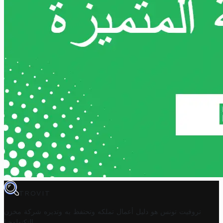
TROVIT
تروفيت تونس هو دليل أعمال تملكه وتحتفظ به وتديره
شركة مخزن
.
التكنولوجيا