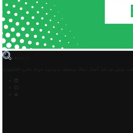
TROVIT
فيت تونس هو دليل أعمال تملكه وتحتفظ به وتديره
شركة مخزن التكنولوجيا