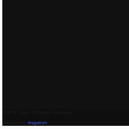
2025 © Trovit. All Rights Reserved.
Powered By
MegaWeb
.