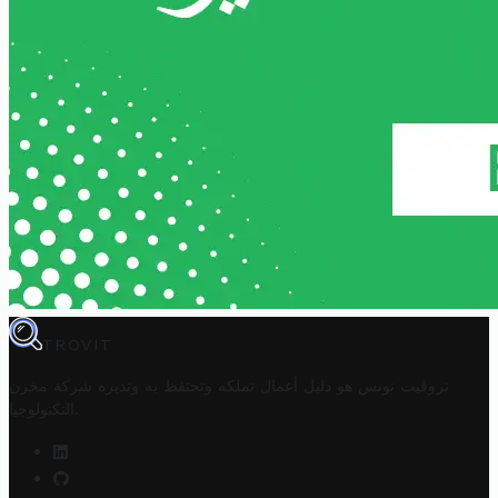
TROVIT
تروفيت تونس هو دليل أعمال تملكه وتحتفظ به وتديره
شركة مخزن
.
التكنولوجيا