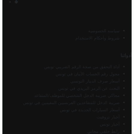
سياسة الخصوصية
شروط وأحكام الاستخدام
أدواتنا
أداة التحقق من صحة الرقم الضريبي تونس
محول رقم الحساب الآيبان في تونس
أسعار صرف الدينار التونسي
البحث عن الرمز البريدي في تونس
محاكي ضريبة الدخل الشخصي للموظف/المتقاعد
ضريبة الدخل للمتقاعدين الفرنسيين المقيمين في تونس
أسعار السيارات الجديدة في تونس
أخبار تروفيت
أخبار تونس
رابط خلفي مجاني