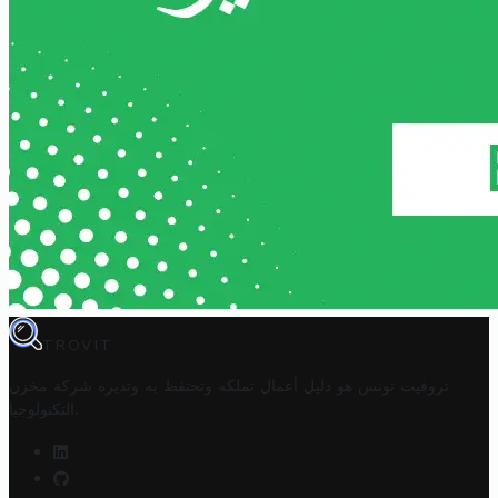
TROVIT
تروفيت تونس هو دليل أعمال تملكه وتحتفظ به وتديره
شركة مخزن
.
التكنولوجيا