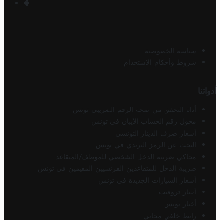
سياسة الخصوصية
شروط وأحكام الاستخدام
أدواتنا
أداة التحقق من صحة الرقم الضريبي تونس
محول رقم الحساب الآيبان في تونس
أسعار صرف الدينار التونسي
البحث عن الرمز البريدي في تونس
محاكي ضريبة الدخل الشخصي للموظف/المتقاعد
ضريبة الدخل للمتقاعدين الفرنسيين المقيمين في تونس
أسعار السيارات الجديدة في تونس
أخبار تروفيت
أخبار تونس
رابط خلفي مجاني