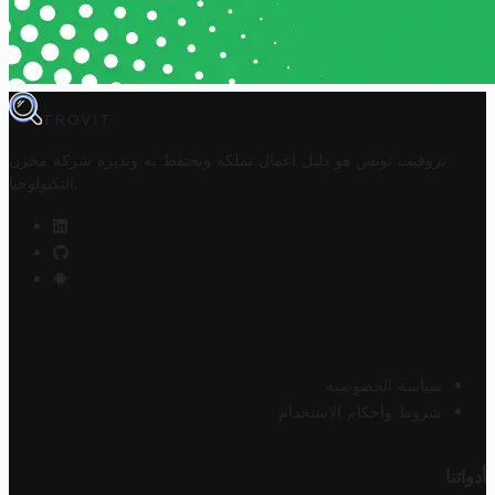
TROVIT
تروفيت تونس هو دليل أعمال تملكه وتحتفظ به وتديره
شركة مخزن
.
التكنولوجيا
سياسة الخصوصية
شروط وأحكام الاستخدام
أدواتنا