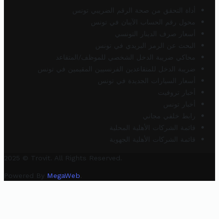
أداة التحقق من صحة الرقم الضريبي تونس
محول رقم الحساب الآيبان في تونس
أسعار صرف الدينار التونسي
البحث عن الرمز البريدي في تونس
محاكي ضريبة الدخل الشخصي للموظف/المتقاعد
ضريبة الدخل للمتقاعدين الفرنسيين المقيمين في تونس
أسعار السيارات الجديدة في تونس
أخبار تروفيت
أخبار تونس
رابط خلفي مجاني
قائمة الشركات الأهلية المحلية
قائمة الشركات الأهلية الجهوية
2025 © Trovit. All Rights Reserved.
Powered By
MegaWeb
.