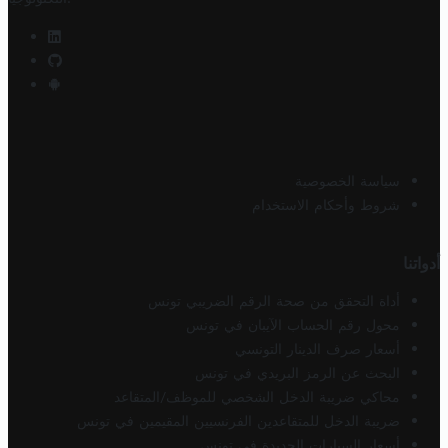
سياسة الخصوصية
شروط وأحكام الاستخدام
أدواتنا
أداة التحقق من صحة الرقم الضريبي تونس
محول رقم الحساب الآيبان في تونس
أسعار صرف الدينار التونسي
البحث عن الرمز البريدي في تونس
محاكي ضريبة الدخل الشخصي للموظف/المتقاعد
ضريبة الدخل للمتقاعدين الفرنسيين المقيمين في تونس
أسعار السيارات الجديدة في تونس