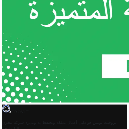
TROVIT
تروفيت تونس هو دليل أعمال تملكه وتحتفظ به وتديره
شركة مخزن
.
التكنولوجيا