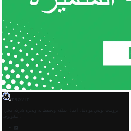
TROVIT
تروفيت تونس هو دليل أعمال تملكه وتحتفظ به وتديره
شركة مخزن
.
التكنولوجيا