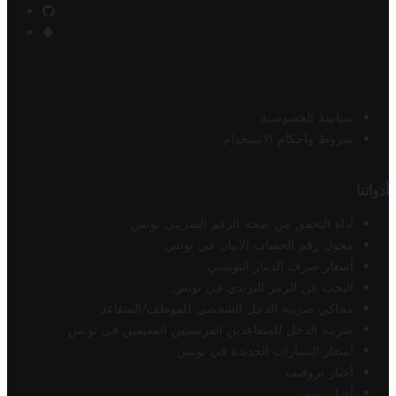
سياسة الخصوصية
شروط وأحكام الاستخدام
أدواتنا
أداة التحقق من صحة الرقم الضريبي تونس
محول رقم الحساب الآيبان في تونس
أسعار صرف الدينار التونسي
البحث عن الرمز البريدي في تونس
محاكي ضريبة الدخل الشخصي للموظف/المتقاعد
ضريبة الدخل للمتقاعدين الفرنسيين المقيمين في تونس
أسعار السيارات الجديدة في تونس
أخبار تروفيت
أخبار تونس