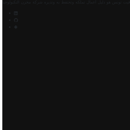
فيت تونس هو دليل أعمال تملكه وتحتفظ به وتديره
شركة مخزن التكنولوجيا