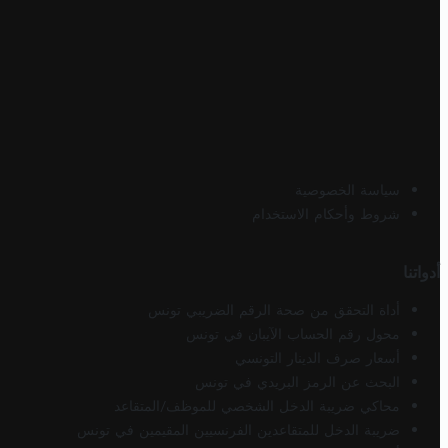
سياسة الخصوصية
شروط وأحكام الاستخدام
أدواتنا
أداة التحقق من صحة الرقم الضريبي تونس
محول رقم الحساب الآيبان في تونس
أسعار صرف الدينار التونسي
البحث عن الرمز البريدي في تونس
محاكي ضريبة الدخل الشخصي للموظف/المتقاعد
ضريبة الدخل للمتقاعدين الفرنسيين المقيمين في تونس