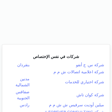
شركات في نفس الإختصاص
شركة س. ج أنفو
بنقردان
شركة اعلامية اتصالات ش م م
مدنين
شركة اختياري للخدمات
الشمالية
صفاقس
شركة كوان تاش
الجنوبية
ميلين أوديت سرفيس ش ش م م
رادس
شركة FOREVER CONSULTING غير