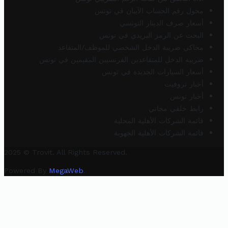
محول رقم الحساب الآيبان في تونس
أسعار صرف الدينار التونسي
البحث عن الرمز البريدي في تونس
محاكي ضريبة الدخل الشخصي للموظف/المتقاعد
ضريبة الدخل للمتقاعدين الفرنسيين المقيمين في تونس
أسعار السيارات الجديدة في تونس
أخبار تروفيت
أخبار تونس
رابط خلفي مجاني
قائمة الشركات الأهلية المحلية
قائمة الشركات الأهلية الجهوية
2025 © Trovit. All Rights Reserved.
Powered By
MegaWeb
.