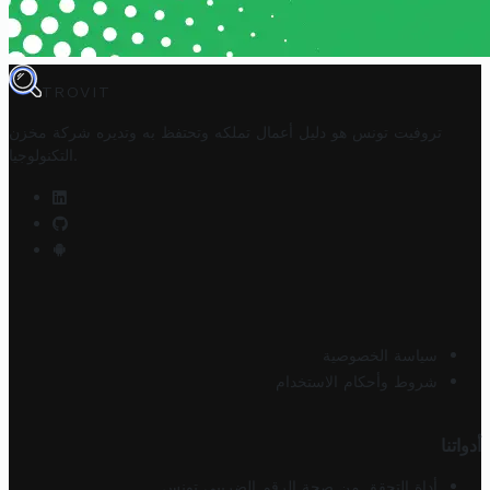
TROVIT
تروفيت تونس هو دليل أعمال تملكه وتحتفظ به وتديره
شركة مخزن
.
التكنولوجيا
سياسة الخصوصية
شروط وأحكام الاستخدام
أدواتنا
أداة التحقق من صحة الرقم الضريبي تونس