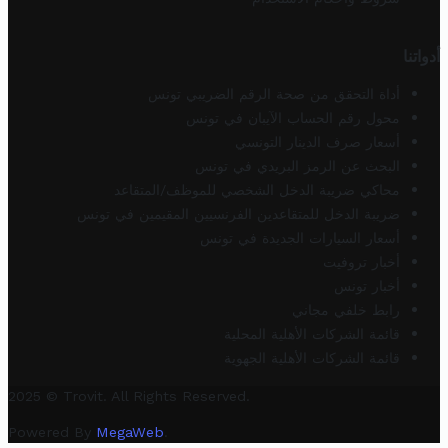
أدواتنا
أداة التحقق من صحة الرقم الضريبي تونس
محول رقم الحساب الآيبان في تونس
أسعار صرف الدينار التونسي
البحث عن الرمز البريدي في تونس
محاكي ضريبة الدخل الشخصي للموظف/المتقاعد
ضريبة الدخل للمتقاعدين الفرنسيين المقيمين في تونس
أسعار السيارات الجديدة في تونس
أخبار تروفيت
أخبار تونس
رابط خلفي مجاني
قائمة الشركات الأهلية المحلية
قائمة الشركات الأهلية الجهوية
2025 © Trovit. All Rights Reserved.
Powered By
MegaWeb
.