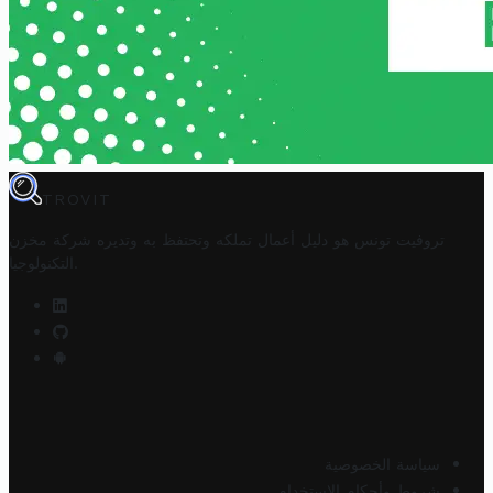
TROVIT
تروفيت تونس هو دليل أعمال تملكه وتحتفظ به وتديره
شركة مخزن
.
التكنولوجيا
سياسة الخصوصية
شروط وأحكام الاستخدام