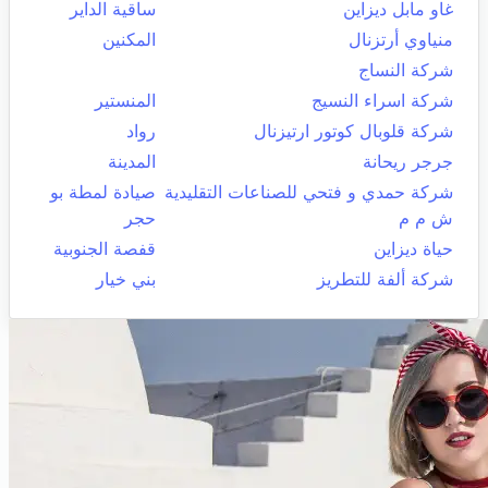
غاو مابل ديزاين
ساقية الداير
منياوي أرتزنال
المكنين
شركة النساج
شركة اسراء النسيج
المنستير
شركة قلوبال كوتور ارتيزنال
رواد
جرجر ريحانة
المدينة
شركة حمدي و فتحي للصناعات التقليدية
صيادة لمطة بو
ش م م
حجر
حياة ديزاين
قفصة الجنوبية
شركة ألفة للتطريز
بني خيار