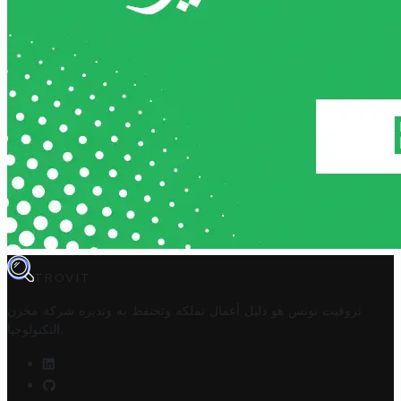
TROVIT
تروفيت تونس هو دليل أعمال تملكه وتحتفظ به وتديره
شركة مخزن
.
التكنولوجيا