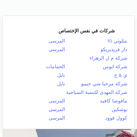
شركات في نفس الإختصاص
مثلوثي 10
المرسى
دار فريديريكو
المرسى
شركة م ل الزهراء
شركة ايوس
الحمامات
ي & ج
نابل
شركة مرحبا شي حبيبو
نابل
شركة المهدى للتنمية السياحية
مافوصا كافيه
المرسى
بوشكين
المرسى
كوول فوود
المرسى