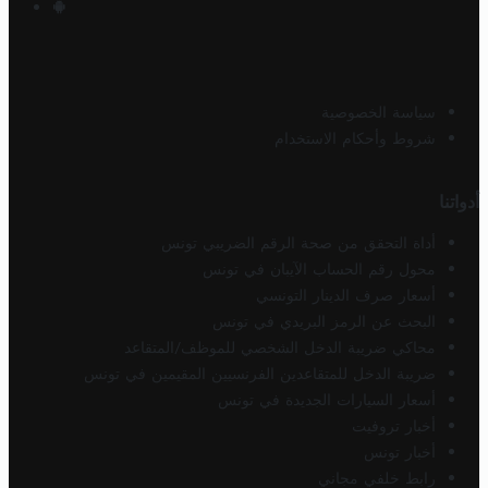
سياسة الخصوصية
شروط وأحكام الاستخدام
أدواتنا
أداة التحقق من صحة الرقم الضريبي تونس
محول رقم الحساب الآيبان في تونس
أسعار صرف الدينار التونسي
البحث عن الرمز البريدي في تونس
محاكي ضريبة الدخل الشخصي للموظف/المتقاعد
ضريبة الدخل للمتقاعدين الفرنسيين المقيمين في تونس
أسعار السيارات الجديدة في تونس
أخبار تروفيت
أخبار تونس
رابط خلفي مجاني