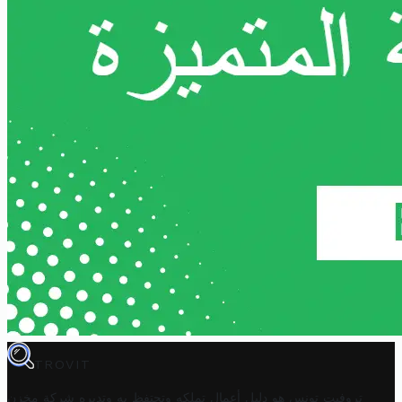
TROVIT
تروفيت تونس هو دليل أعمال تملكه وتحتفظ به وتديره
شركة مخزن