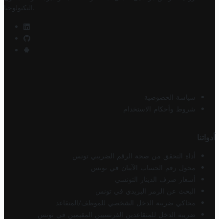
.
التكنولوجيا
سياسة الخصوصية
شروط وأحكام الاستخدام
أدواتنا
أداة التحقق من صحة الرقم الضريبي تونس
محول رقم الحساب الآيبان في تونس
أسعار صرف الدينار التونسي
البحث عن الرمز البريدي في تونس
محاكي ضريبة الدخل الشخصي للموظف/المتقاعد
ضريبة الدخل للمتقاعدين الفرنسيين المقيمين في تونس