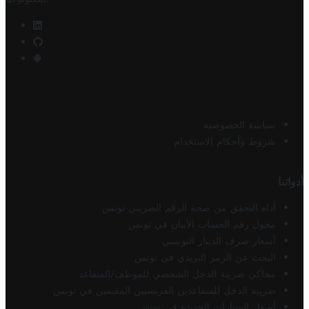
سياسة الخصوصية
شروط وأحكام الاستخدام
أدواتنا
أداة التحقق من صحة الرقم الضريبي تونس
محول رقم الحساب الآيبان في تونس
أسعار صرف الدينار التونسي
البحث عن الرمز البريدي في تونس
محاكي ضريبة الدخل الشخصي للموظف/المتقاعد
ضريبة الدخل للمتقاعدين الفرنسيين المقيمين في تونس
أسعار السيارات الجديدة في تونس