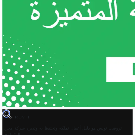
TROVIT
تروفيت تونس هو دليل أعمال تملكه وتحتفظ به وتديره
شركة مخزن
.
التكنولوجيا