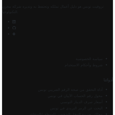
تروفيت تونس هو دليل أعمال تملكه وتحتفظ به وتديره
شركة مخزن
.
التكنولوجيا
سياسة الخصوصية
شروط وأحكام الاستخدام
أدواتنا
أداة التحقق من صحة الرقم الضريبي تونس
محول رقم الحساب الآيبان في تونس
أسعار صرف الدينار التونسي
البحث عن الرمز البريدي في تونس
محاكي ضريبة الدخل الشخصي للموظف/المتقاعد