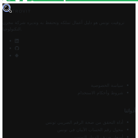
TROVIT
تروفيت تونس هو دليل أعمال تملكه وتحتفظ به وتديره
شركة مخزن
.
التكنولوجيا
سياسة الخصوصية
شروط وأحكام الاستخدام
أدواتنا
أداة التحقق من صحة الرقم الضريبي تونس
محول رقم الحساب الآيبان في تونس
أسعار صرف الدينار التونسي