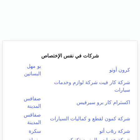
شركات في نفس الإختصاص
بو مهل
كرون أوتو
البساتين
شركة كار فيت شركة لوازم وخدمات
سيارات
صفاقس
اكسترام كار برو سيرفيس
المدينة
صفاقس
شركة كمون لقطع و كماليات السيارات
المدينة
شركة ر&ب أتو
سكرة
شركة خدمات ملليينيوم تكنيكس
منيهلة