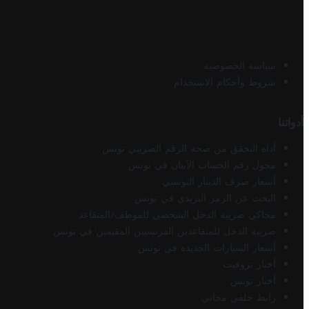
سياسة الخصوصية
شروط وأحكام الاستخدام
أدواتنا
أداة التحقق من صحة الرقم الضريبي تونس
محول رقم الحساب الآيبان في تونس
أسعار صرف الدينار التونسي
البحث عن الرمز البريدي في تونس
محاكي ضريبة الدخل الشخصي للموظف/المتقاعد
ضريبة الدخل للمتقاعدين الفرنسيين المقيمين في تونس
أسعار السيارات الجديدة في تونس
أخبار تروفيت
أخبار تونس
رابط خلفي مجاني