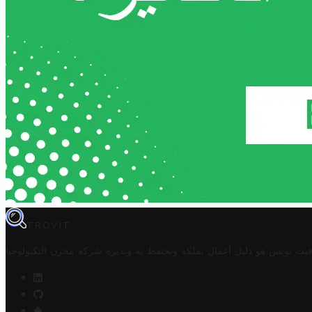
TROVIT
فيت تونس هو دليل أعمال تملكه وتحتفظ به وتديره
شركة مخزن التكنولوجيا