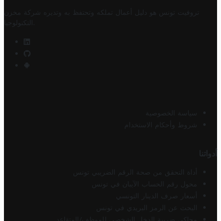
تروفيت تونس هو دليل أعمال تملكه وتحتفظ به وتديره
شركة مخزن
.
التكنولوجيا
سياسة الخصوصية
شروط وأحكام الاستخدام
أدواتنا
أداة التحقق من صحة الرقم الضريبي تونس
محول رقم الحساب الآيبان في تونس
أسعار صرف الدينار التونسي
البحث عن الرمز البريدي في تونس
محاكي ضريبة الدخل الشخصي للموظف/المتقاعد