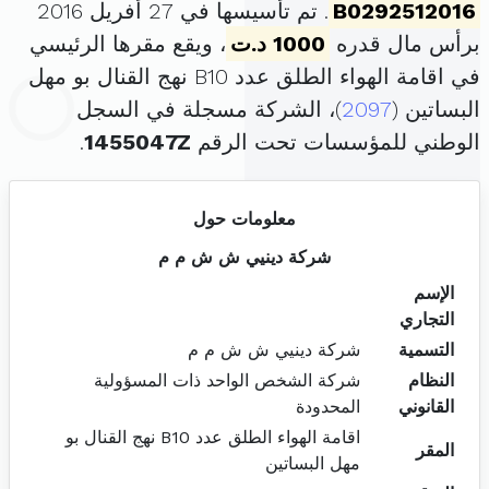
B0292512016
. تم تأسيسها في 27 أفريل 2016
برأس مال قدره
1000 د.ت
، ويقع مقرها الرئيسي
في اقامة الهواء الطلق عدد B10 نهج القنال بو مهل
البساتين (
2097
)، الشركة مسجلة في السجل
الوطني للمؤسسات تحت الرقم
1455047Z
.
معلومات حول
شركة دينيي ش ش م م
الإسم
التجاري
التسمية
شركة دينيي ش ش م م
النظام
شركة الشخص الواحد ذات المسؤولية
القانوني
المحدودة
اقامة الهواء الطلق عدد B10 نهج القنال بو
المقر
مهل البساتين