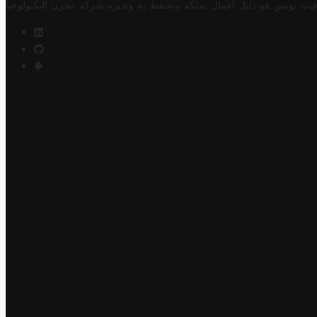
فيت تونس هو دليل أعمال تملكه وتحتفظ به وتديره
شركة مخزن التكنولوجيا