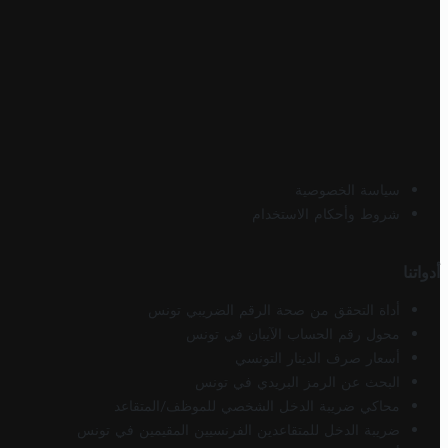
سياسة الخصوصية
شروط وأحكام الاستخدام
أدواتنا
أداة التحقق من صحة الرقم الضريبي تونس
محول رقم الحساب الآيبان في تونس
أسعار صرف الدينار التونسي
البحث عن الرمز البريدي في تونس
محاكي ضريبة الدخل الشخصي للموظف/المتقاعد
ضريبة الدخل للمتقاعدين الفرنسيين المقيمين في تونس