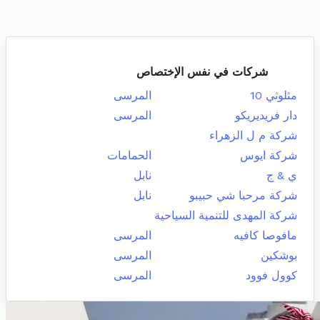
شركات في نفس الإختصاص
مثلوثي 10
المرسى
دار فريديريكو
المرسى
شركة م ل الزهراء
شركة ايوس
الحمامات
ي & ج
نابل
شركة مرحبا شي حبيبو
نابل
شركة المهدى للتنمية السياحية
مافوصا كافيه
المرسى
بوشكين
المرسى
كوول فوود
المرسى