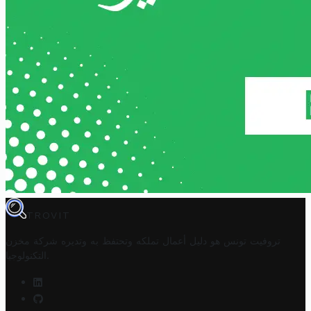
TROVIT
تروفيت تونس هو دليل أعمال تملكه وتحتفظ به وتديره
شركة مخزن
.
التكنولوجيا