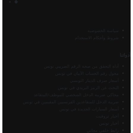
سياسة الخصوصية
شروط وأحكام الاستخدام
أدواتنا
أداة التحقق من صحة الرقم الضريبي تونس
محول رقم الحساب الآيبان في تونس
أسعار صرف الدينار التونسي
البحث عن الرمز البريدي في تونس
محاكي ضريبة الدخل الشخصي للموظف/المتقاعد
ضريبة الدخل للمتقاعدين الفرنسيين المقيمين في تونس
أسعار السيارات الجديدة في تونس
أخبار تروفيت
أخبار تونس
رابط خلفي مجاني