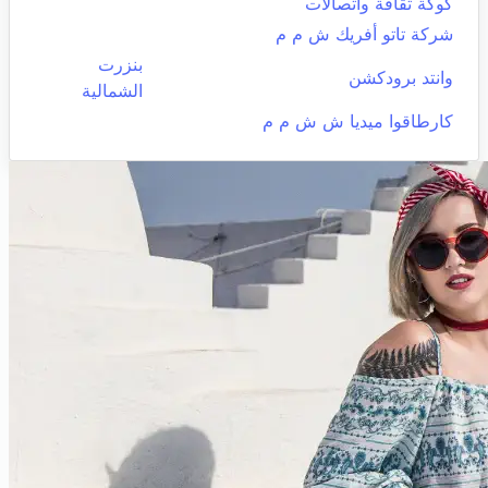
كوكة ثقافة واتصالات
شركة تاتو أفريك ش م م
بنزرت
وانتد برودكشن
الشمالية
كارطاقوا ميديا ش ش م م