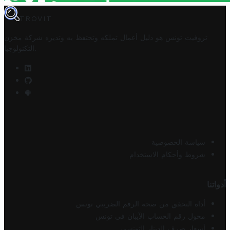
TROVIT
تروفيت تونس هو دليل أعمال تملكه وتحتفظ به وتديره
شركة مخزن
.
التكنولوجيا
سياسة الخصوصية
شروط وأحكام الاستخدام
أدواتنا
أداة التحقق من صحة الرقم الضريبي تونس
محول رقم الحساب الآيبان في تونس
أسعار صرف الدينار التونسي