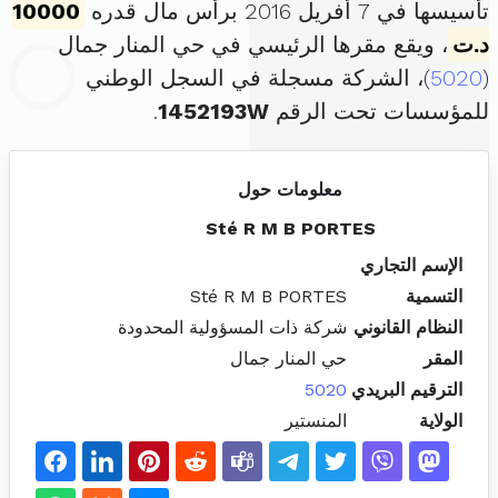
تأسيسها في 7 أفريل 2016 برأس مال قدره
10000
د.ت
، ويقع مقرها الرئيسي في حي المنار جمال
(
5020
)، الشركة مسجلة في السجل الوطني
للمؤسسات تحت الرقم
1452193W
.
معلومات حول
Sté R M B PORTES
الإسم التجاري
التسمية
Sté R M B PORTES
النظام القانوني
شركة ذات المسؤولية المحدودة
المقر
حي المنار جمال
الترقيم البريدي
5020
الولاية
المنستير