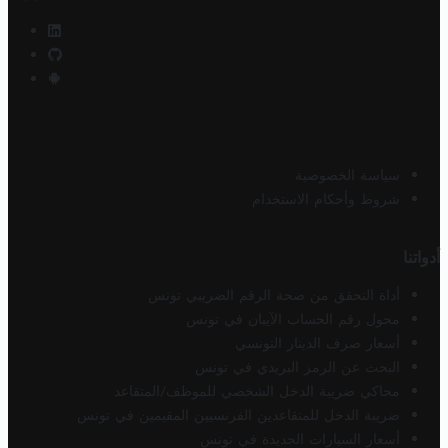
سياسة الخصوصية
شروط وأحكام الاستخدام
أدواتنا
أداة التحقق من صحة الرقم الضريبي تونس
محول رقم الحساب الآيبان في تونس
أسعار صرف الدينار التونسي
البحث عن الرمز البريدي في تونس
محاكي ضريبة الدخل الشخصي للموظف/المتقاعد
ضريبة الدخل للمتقاعدين الفرنسيين المقيمين في تونس
أسعار السيارات الجديدة في تونس