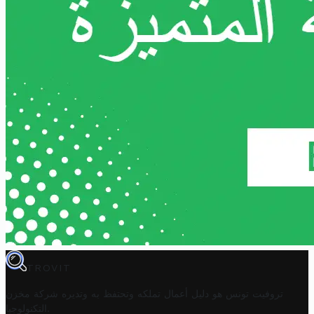
TROVIT
تروفيت تونس هو دليل أعمال تملكه وتحتفظ به وتديره
شركة مخزن
.
التكنولوجيا