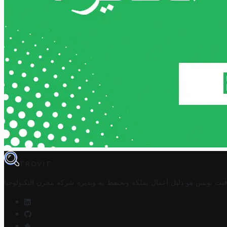
TROVIT
فيت تونس هو دليل أعمال تملكه وتحتفظ به وتديره
شركة مخزن التكنولوجيا