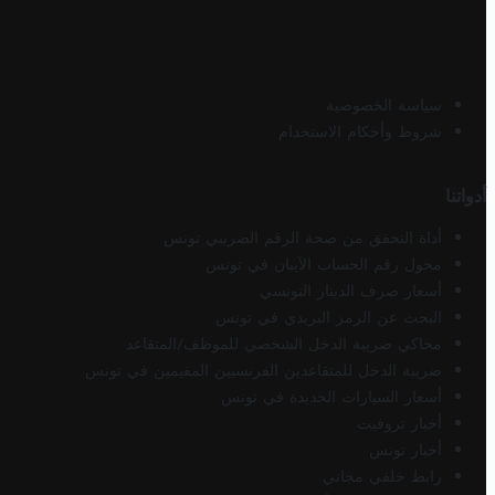
سياسة الخصوصية
شروط وأحكام الاستخدام
أدواتنا
أداة التحقق من صحة الرقم الضريبي تونس
محول رقم الحساب الآيبان في تونس
أسعار صرف الدينار التونسي
البحث عن الرمز البريدي في تونس
محاكي ضريبة الدخل الشخصي للموظف/المتقاعد
ضريبة الدخل للمتقاعدين الفرنسيين المقيمين في تونس
أسعار السيارات الجديدة في تونس
أخبار تروفيت
أخبار تونس
رابط خلفي مجاني