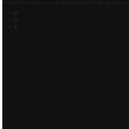
فيت تونس هو دليل أعمال تملكه وتحتفظ به وتديره
شركة مخزن التكنولوجيا