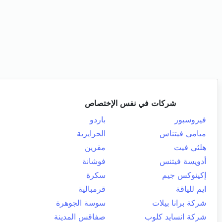
شركات في نفس الإختصاص
فيروسبور
باردو
ميامي فيتناس
الحرايرية
هلثي فيت
مقرين
أدويسة فيتنس
فوشانة
إكينوكس جيم
سكرة
ايم للياقة
قرمبالية
شركة برانا بيلات
سوسة الجوهرة
شركة انسايد كلوب
صفاقس المدينة