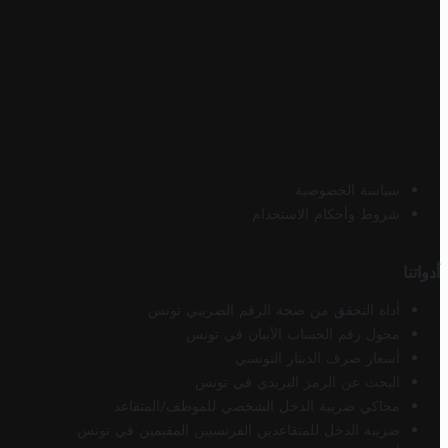
سياسة الخصوصية
شروط وأحكام الاستخدام
أدواتنا
أداة التحقق من صحة الرقم الضريبي تونس
محول رقم الحساب الآيبان في تونس
أسعار صرف الدينار التونسي
البحث عن الرمز البريدي في تونس
محاكي ضريبة الدخل الشخصي للموظف/المتقاعد
ضريبة الدخل للمتقاعدين الفرنسيين المقيمين في تونس