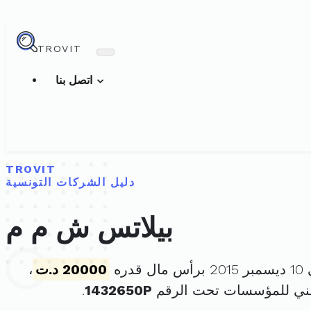
TROVIT
اتصل بنا
TROVIT
دليل الشركات التونسية
بيلاتس ش م م
دره
20000 د.ت
،
طني للمؤسسات تحت الرقم
1432650P
.