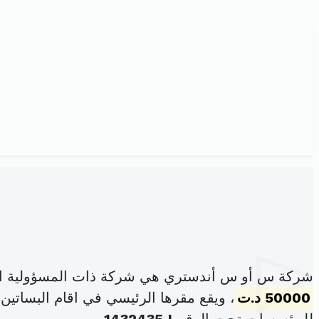
شركة س أو س أندستري هي شركة ذات المسؤولية ال
50000 د.ت
، ويقع مقرها الرئيسي في اقام البساتين عمارة رحمة عدد 2 حي الهادي نوي