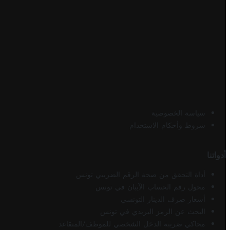
سياسة الخصوصية
شروط وأحكام الاستخدام
أدواتنا
أداة التحقق من صحة الرقم الضريبي تونس
محول رقم الحساب الآيبان في تونس
أسعار صرف الدينار التونسي
البحث عن الرمز البريدي في تونس
محاكي ضريبة الدخل الشخصي للموظف/المتقاعد