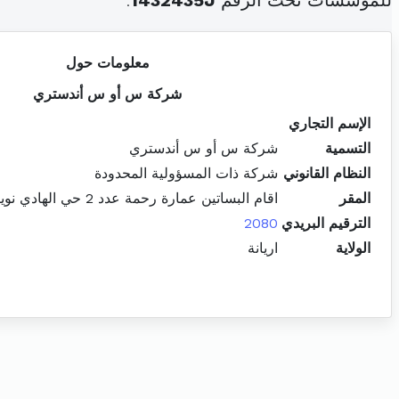
للمؤسسات تحت الرقم
1432435J
.
معلومات حول
شركة س أو س أندستري
الإسم التجاري
التسمية
شركة س أو س أندستري
النظام القانوني
شركة ذات المسؤولية المحدودة
المقر
اقام البساتين عمارة رحمة عدد 2 حي الهادي نويرة برج الوزير اريانة المدينة
الترقيم البريدي
2080
الولاية
اريانة