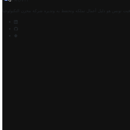
TROVIT
فيت تونس هو دليل أعمال تملكه وتحتفظ به وتديره
شركة مخزن التكنولوجيا