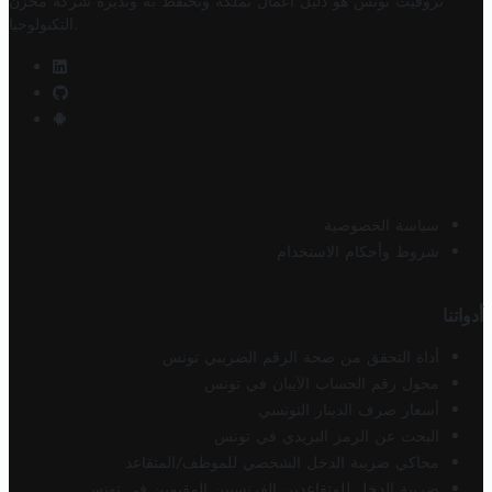
تروفيت تونس هو دليل أعمال تملكه وتحتفظ به وتديره
شركة مخزن
.
التكنولوجيا
سياسة الخصوصية
شروط وأحكام الاستخدام
أدواتنا
أداة التحقق من صحة الرقم الضريبي تونس
محول رقم الحساب الآيبان في تونس
أسعار صرف الدينار التونسي
البحث عن الرمز البريدي في تونس
محاكي ضريبة الدخل الشخصي للموظف/المتقاعد
ضريبة الدخل للمتقاعدين الفرنسيين المقيمين في تونس