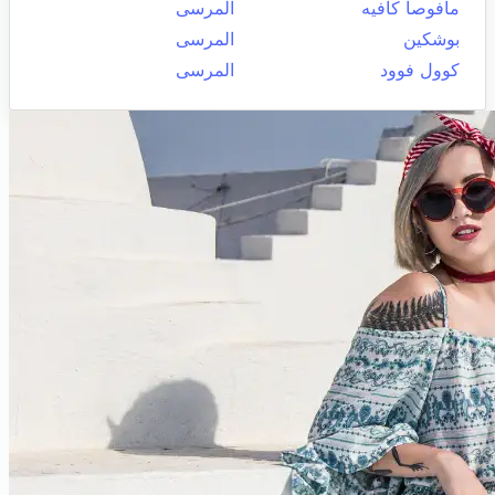
مافوصا كافيه
المرسى
بوشكين
المرسى
كوول فوود
المرسى