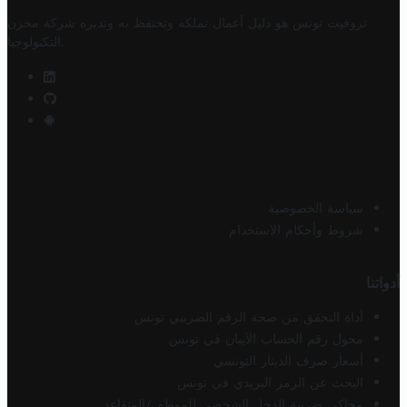
تروفيت تونس هو دليل أعمال تملكه وتحتفظ به وتديره
شركة مخزن
.
التكنولوجيا
سياسة الخصوصية
شروط وأحكام الاستخدام
أدواتنا
أداة التحقق من صحة الرقم الضريبي تونس
محول رقم الحساب الآيبان في تونس
أسعار صرف الدينار التونسي
البحث عن الرمز البريدي في تونس
محاكي ضريبة الدخل الشخصي للموظف/المتقاعد