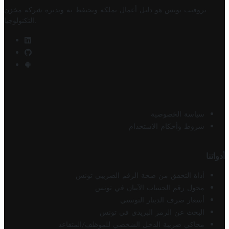
تروفيت تونس هو دليل أعمال تملكه وتحتفظ به وتديره
شركة مخزن
.
التكنولوجيا
سياسة الخصوصية
شروط وأحكام الاستخدام
أدواتنا
أداة التحقق من صحة الرقم الضريبي تونس
محول رقم الحساب الآيبان في تونس
أسعار صرف الدينار التونسي
البحث عن الرمز البريدي في تونس
محاكي ضريبة الدخل الشخصي للموظف/المتقاعد