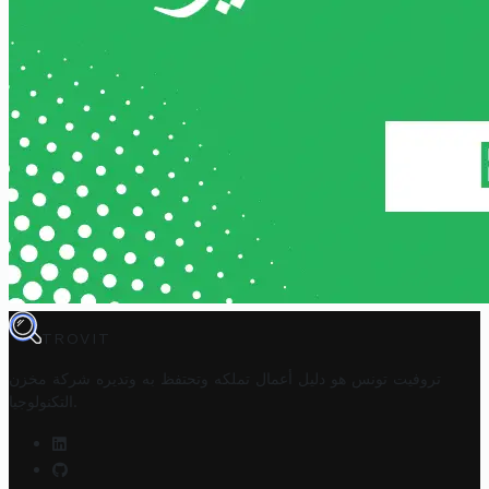
TROVIT
تروفيت تونس هو دليل أعمال تملكه وتحتفظ به وتديره
شركة مخزن
.
التكنولوجيا