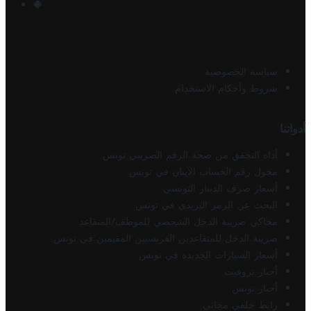
سياسة الخصوصية
شروط وأحكام الاستخدام
أدواتنا
أداة التحقق من صحة الرقم الضريبي تونس
محول رقم الحساب الآيبان في تونس
أسعار صرف الدينار التونسي
البحث عن الرمز البريدي في تونس
محاكي ضريبة الدخل الشخصي للموظف/المتقاعد
ضريبة الدخل للمتقاعدين الفرنسيين المقيمين في تونس
أسعار السيارات الجديدة في تونس
أخبار تروفيت
أخبار تونس
رابط خلفي مجاني