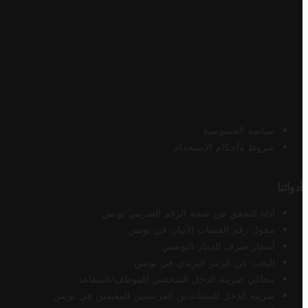
سياسة الخصوصية
شروط وأحكام الاستخدام
أدواتنا
أداة التحقق من صحة الرقم الضريبي تونس
محول رقم الحساب الآيبان في تونس
أسعار صرف الدينار التونسي
البحث عن الرمز البريدي في تونس
محاكي ضريبة الدخل الشخصي للموظف/المتقاعد
ضريبة الدخل للمتقاعدين الفرنسيين المقيمين في تونس