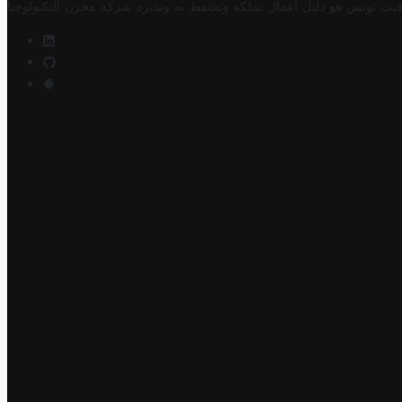
فيت تونس هو دليل أعمال تملكه وتحتفظ به وتديره
شركة مخزن التكنولوجيا