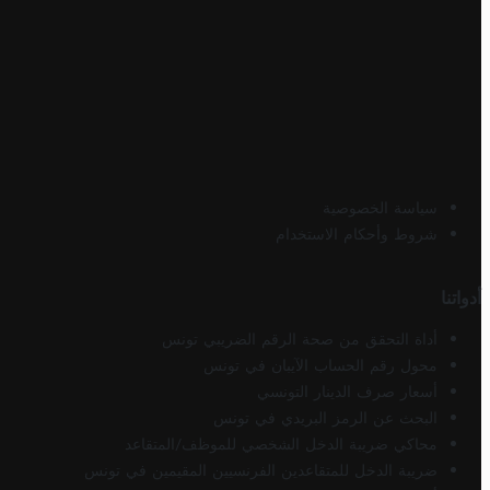
سياسة الخصوصية
شروط وأحكام الاستخدام
أدواتنا
أداة التحقق من صحة الرقم الضريبي تونس
محول رقم الحساب الآيبان في تونس
أسعار صرف الدينار التونسي
البحث عن الرمز البريدي في تونس
محاكي ضريبة الدخل الشخصي للموظف/المتقاعد
ضريبة الدخل للمتقاعدين الفرنسيين المقيمين في تونس