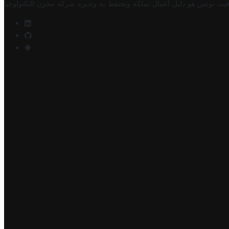
فيت تونس هو دليل أعمال تملكه وتحتفظ به وتديره
شركة مخزن التكنولوجيا