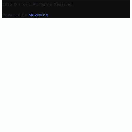
2025 © Trovit. All Rights Reserved.
Powered By
MegaWeb
.