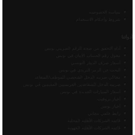
سياسة الخصوصية
شروط وأحكام الاستخدام
أدواتنا
أداة التحقق من صحة الرقم الضريبي تونس
محول رقم الحساب الآيبان في تونس
أسعار صرف الدينار التونسي
البحث عن الرمز البريدي في تونس
محاكي ضريبة الدخل الشخصي للموظف/المتقاعد
ضريبة الدخل للمتقاعدين الفرنسيين المقيمين في تونس
أسعار السيارات الجديدة في تونس
أخبار تروفيت
أخبار تونس
رابط خلفي مجاني
قائمة الشركات الأهلية المحلية
قائمة الشركات الأهلية الجهوية