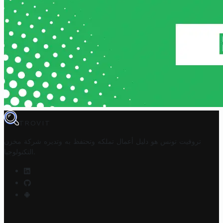
TROVIT
تروفيت تونس هو دليل أعمال تملكه وتحتفظ به وتديره
شركة مخزن
.
التكنولوجيا