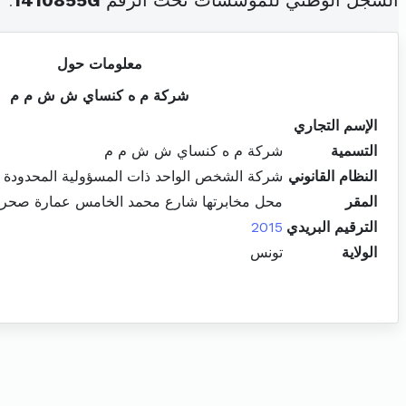
السجل الوطني للمؤسسات تحت الرقم
1410855G
.
معلومات حول
شركة م ه كنساي ش ش م م
الإسم التجاري
التسمية
شركة م ه كنساي ش ش م م
النظام القانوني
شركة الشخص الواحد ذات المسؤولية المحدودة
المقر
محل مخابرتها شارع محمد الخامس عمارة صحراء للرفاهة 
الترقيم البريدي
2015
الولاية
تونس