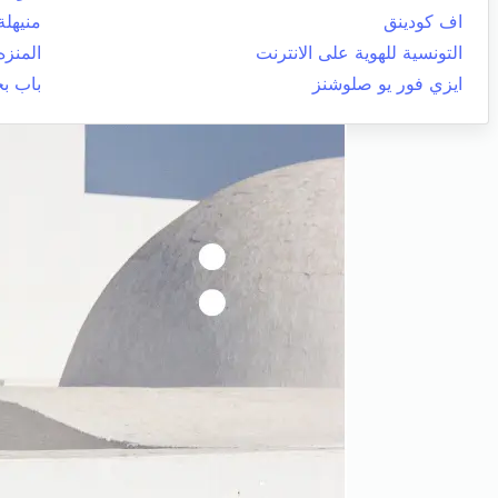
اف كودينق
منيهلة
التونسية للهوية على الانترنت
المنزه
ايزي فور يو صلوشنز
باب ب