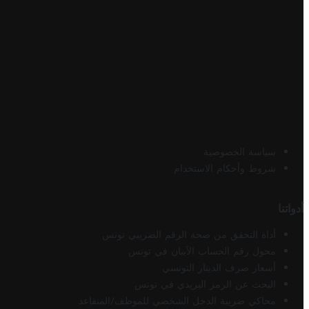
سياسة الخصوصية
شروط وأحكام الاستخدام
أدواتنا
أداة التحقق من صحة الرقم الضريبي تونس
محول رقم الحساب الآيبان في تونس
أسعار صرف الدينار التونسي
البحث عن الرمز البريدي في تونس
محاكي ضريبة الدخل الشخصي للموظف/المتقاعد