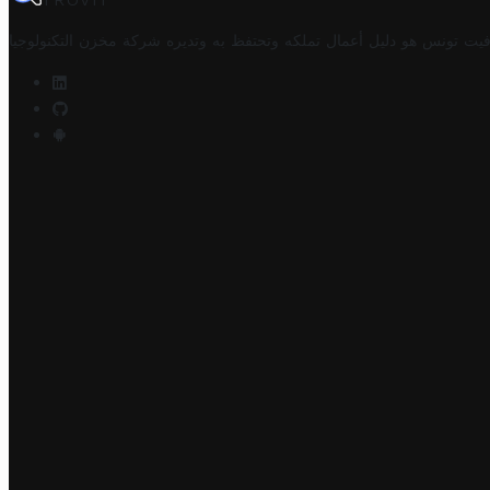
TROVIT
فيت تونس هو دليل أعمال تملكه وتحتفظ به وتديره
شركة مخزن التكنولوجيا