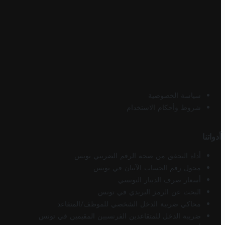
سياسة الخصوصية
شروط وأحكام الاستخدام
أدواتنا
أداة التحقق من صحة الرقم الضريبي تونس
محول رقم الحساب الآيبان في تونس
أسعار صرف الدينار التونسي
البحث عن الرمز البريدي في تونس
محاكي ضريبة الدخل الشخصي للموظف/المتقاعد
ضريبة الدخل للمتقاعدين الفرنسيين المقيمين في تونس