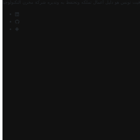
فيت تونس هو دليل أعمال تملكه وتحتفظ به وتديره
شركة مخزن التكنولوجيا