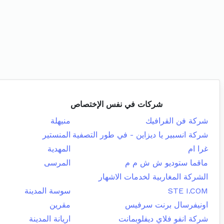
شركات في نفس الإختصاص
شركة فن القرافيك
منيهلة
شركة انسبير يا ديزاين - في طور التصفية
المنستير
غرا ام
المهدية
ماقما ستوديو ش ش م م
المرسى
الشركة المغاربية لخدمات الاشهار
STE I.COM
سوسة المدينة
اونيفرسال برنت سرفيس
مقرين
شركة انفو فلاي ديفلوبمانت
اريانة المدينة