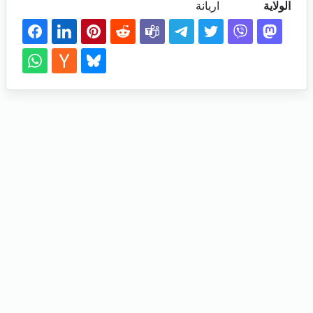
الولاية
اريانة