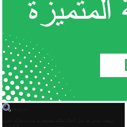
TROVIT
تروفيت تونس هو دليل أعمال تملكه وتحتفظ به وتديره
شركة مخزن
.
التكنولوجيا