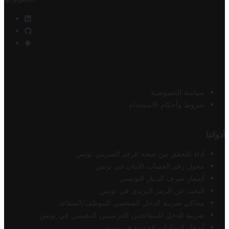
سياسة الخصوصية
شروط وأحكام الاستخدام
أدواتنا
أداة التحقق من صحة الرقم الضريبي تونس
محول رقم الحساب الآيبان في تونس
أسعار صرف الدينار التونسي
البحث عن الرمز البريدي في تونس
محاكي ضريبة الدخل الشخصي للموظف/المتقاعد
ضريبة الدخل للمتقاعدين الفرنسيين المقيمين في تونس
أسعار السيارات الجديدة في تونس