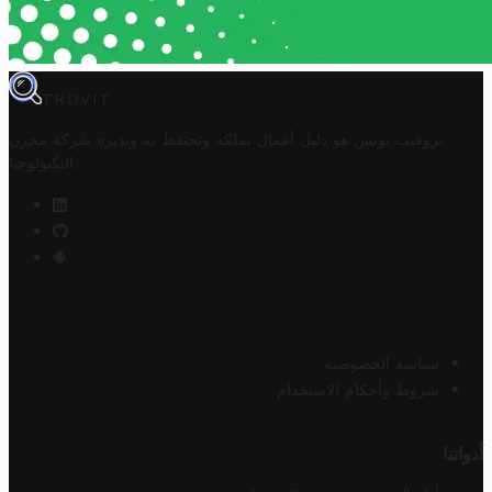
TROVIT
تروفيت تونس هو دليل أعمال تملكه وتحتفظ به وتديره
شركة مخزن
.
التكنولوجيا
سياسة الخصوصية
شروط وأحكام الاستخدام
أدواتنا