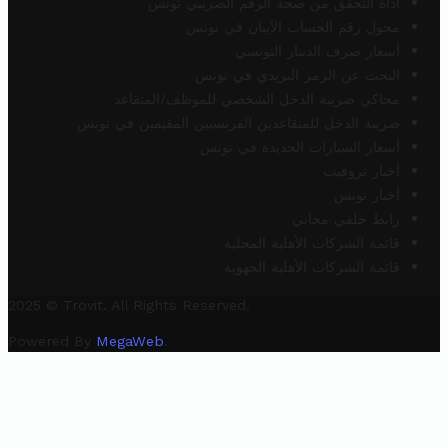
أداة التحقق من صحة الرقم الضريبي تونس
محول رقم الحساب الآيبان في تونس
أسعار صرف الدينار التونسي
البحث عن الرمز البريدي في تونس
محاكي ضريبة الدخل الشخصي للموظف/المتقاعد
ضريبة الدخل للمتقاعدين الفرنسيين المقيمين في تونس
أسعار السيارات الجديدة في تونس
أخبار تروفيت
أخبار تونس
رابط خلفي مجاني
قائمة الشركات الأهلية المحلية
قائمة الشركات الأهلية الجهوية
2025 © Trovit. All Rights Reserved.
Powered By
MegaWeb
.