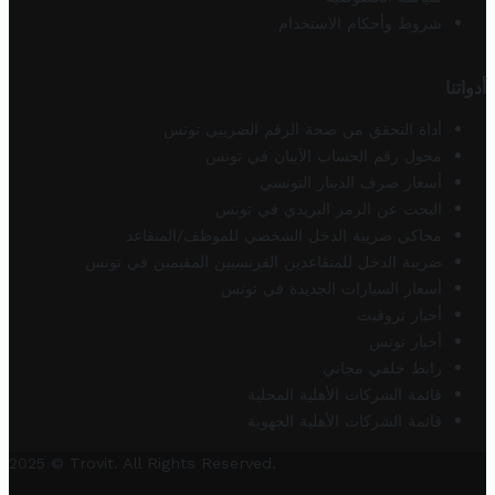
شروط وأحكام الاستخدام
أدواتنا
أداة التحقق من صحة الرقم الضريبي تونس
محول رقم الحساب الآيبان في تونس
أسعار صرف الدينار التونسي
البحث عن الرمز البريدي في تونس
محاكي ضريبة الدخل الشخصي للموظف/المتقاعد
ضريبة الدخل للمتقاعدين الفرنسيين المقيمين في تونس
أسعار السيارات الجديدة في تونس
أخبار تروفيت
أخبار تونس
رابط خلفي مجاني
قائمة الشركات الأهلية المحلية
قائمة الشركات الأهلية الجهوية
2025 © Trovit. All Rights Reserved.