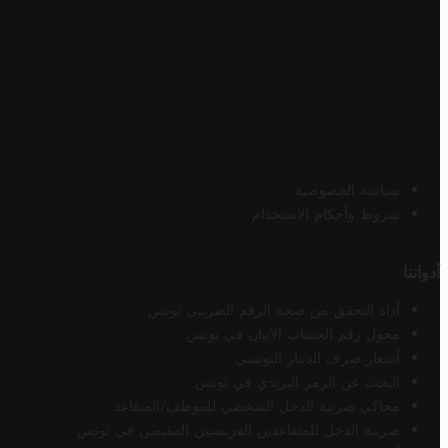
سياسة الخصوصية
شروط وأحكام الاستخدام
أدواتنا
أداة التحقق من صحة الرقم الضريبي تونس
محول رقم الحساب الآيبان في تونس
أسعار صرف الدينار التونسي
البحث عن الرمز البريدي في تونس
محاكي ضريبة الدخل الشخصي للموظف/المتقاعد
ضريبة الدخل للمتقاعدين الفرنسيين المقيمين في تونس