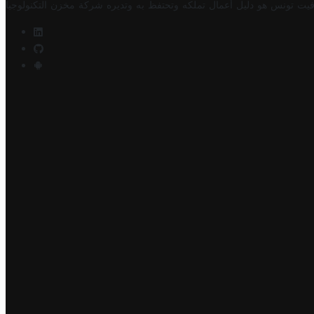
فيت تونس هو دليل أعمال تملكه وتحتفظ به وتديره
شركة مخزن التكنولوجيا